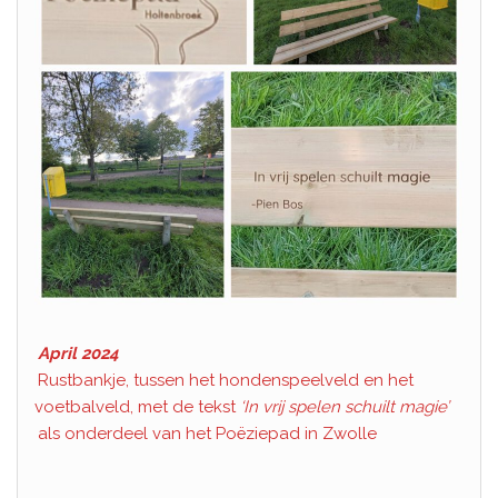
April 2024
Rustbankje, tussen het hondenspeelveld en het
voetbalveld, met de tekst
‘In vrij spelen schuilt magie’
als onderdeel van het Poëziepad in Zwolle