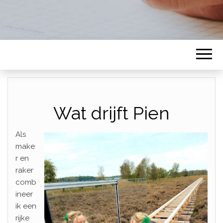
Wat drijft Pien
Als
make
r en
raker
comb
ineer
ik een
rijke