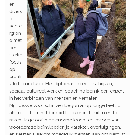
en
divers
e
achte
rgron
d met
een
sterke
focus
op
creati
viteit en inclusie. Met diploma’s in regie, schrijven,
sociaal-cultureel werk en coaching ben ik een expert
in het verbinden van mensen en verhalen.
Mijn passie voor schrijven begon al op jonge leeftijd,
als middel om helderheid te creëren, te uiten en te
raken. Ik geloof in de enorme kracht en invloed van
woorden: ze beïnvloeden je karakter, overtuigingen,
en keuzes. Daarom moedig ik mensen aan om bewust