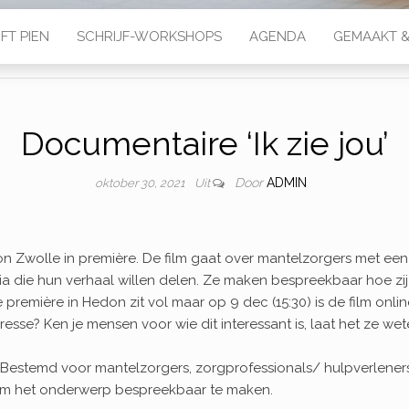
FT PIEN
SCHRIJF-WORKSHOPS
AGENDA
GEMAAKT &
Documentaire ‘Ik zie jou’
Door
ADMIN
oktober 30, 2021
Uit
don Zwolle in première. De film gaat over mantelzorgers met een
ia die hun verhaal willen delen. Ze maken bespreekbaar hoe zi
remière in Hedon zit vol maar op 9 dec (15:30) is de film online
eresse?
Ken je mensen voor wie dit interessant is, laat het ze wet
 Bestemd voor mantelzorgers, zorgprofessionals/ hulpverlener
 om het onderwerp bespreekbaar te maken.