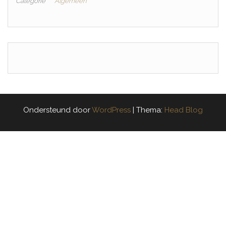
Categorie
Algemeen
Ondersteund door
WordPress
|
Thema:
Head Blog